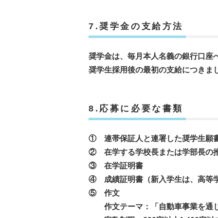
7.奨学金の支給方法
奨学金は、毎月本人名義の銀行口座
奨学生採用後の最初の支給につきまし
8.応募に必要な書類
① 連帯保証人と連署した奨学生願
② 在学する学校長または学部長の
③ 在学証明書
④ 成績証明書（新入学生は、高等
⑤ 作文
作文テーマ：「自動車事業を通