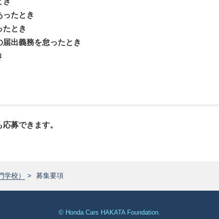
とき
あったとき
ったとき
の届出義務を怠ったとき
き
も応募できます。
門学校）
募集要項
© Honda Cars HAKATA Foundation.