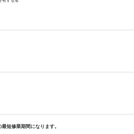
を有する者
の最短修業期間になります。